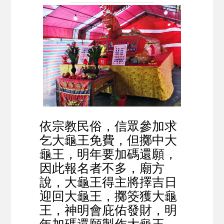
依宗教民俗，信眾參加求
乞大龜王免費，但擲中大
龜王，明年要加碼還願，
因此報名者不多，廟方
說，大龜王得主將擇吉日
迎回大龜王，擲筊獲大龜
王，神明會庇佑發財，明