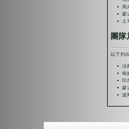
馬
蒙
土
團隊
以下列
法
匈
印
蒙
波