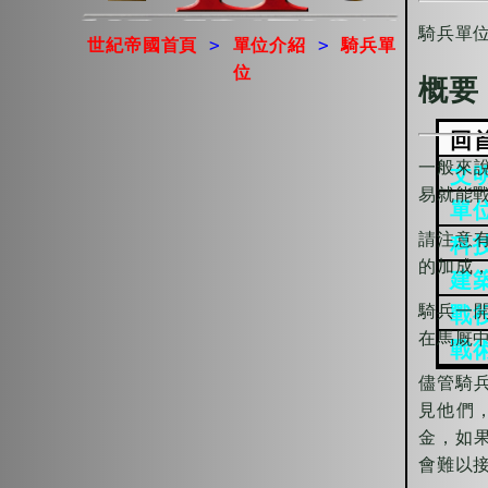
騎兵單
世紀帝國首頁
>
單位介紹
>
騎兵單
位
概要
回
一般來
文
易就能
單
請注意
科
的加成
建
騎兵一
戰
在馬厩
戰
儘管騎
見他們
金，如
會難以