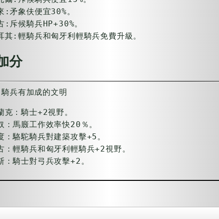
來:矛象伕便宜30%。
古:斥候騎兵HP+30%。
耳其:輕騎兵和匈牙利輕騎兵免費升級。
加分
出騎兵有加成的文明
蘭克：騎士+2視野。
奴：馬廄工作效率快20％。
度：駱駝騎兵對建築攻擊+5。
古：輕騎兵和匈牙利輕騎兵+2視野。
斯：騎士對弓兵攻擊+2。