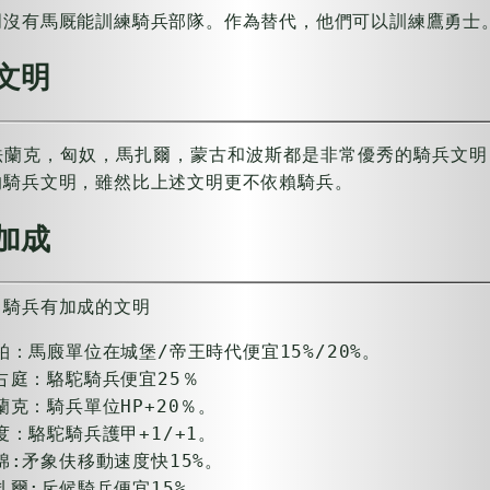
明沒有馬厩能訓練騎兵部隊。作為替代，他們可以訓練鷹勇士
文明
法蘭克，匈奴，馬扎爾，蒙古和波斯都是非常優秀的騎兵文明
的騎兵文明，雖然比上述文明更不依賴騎兵。
加成
出騎兵有加成的文明
柏：馬廄單位在城堡/帝王時代便宜15%/20%。
占庭：駱駝騎兵便宜25％
蘭克：騎兵單位HP+20％。
度：駱駝騎兵護甲+1/+1。
棉:矛象伕移動速度快15%。
扎爾:斥候騎兵便宜15%。