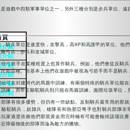
位是遊戲中四類軍事單位之一，另外三種分別是步兵單位、遠
首頁
說，騎兵單位是速度快，攻擊高，高HP和高護甲的單位。他
明介紹
戰勝弓兵，步兵和攻城單位。
位介紹
有些弓箭手在某種程度上也算作騎兵。例如，他們會從反騎兵
技介紹
，比如品種。但基本上他們在遊戲中被視為弓箭手而不是騎兵
築介紹
開始可在封建時代的馬廄中訓練。有兩個特殊的騎兵單位能在
役介紹
中訓練，而帝王駱駝騎兵則只能在馬廄訓練。拋開垃圾單位，
術介紹
兵部隊有很多優勢，但仍有一些缺點。反制騎兵最常用的那就
，駱駝騎兵，奴隸兵，槍隊長和熱那亞弩手也對騎兵部隊非
果玩家過度依賴他們那當黃金用完時極有可能會輸掉該場比賽
接近障礙物後的部隊而淪為敵方的獵物。