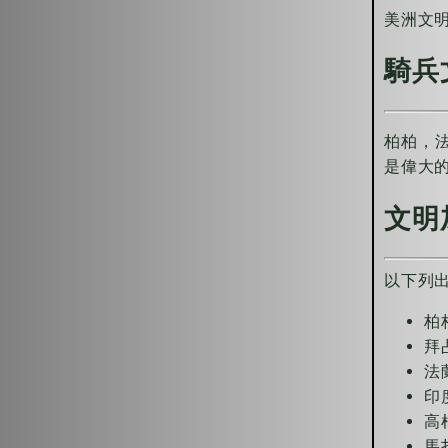
美洲文
騎兵
柏柏，
是偉大
文明
以下列
柏
拜
法
印
高
馬