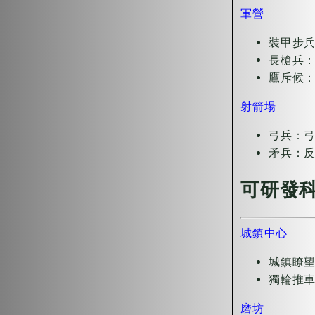
軍營
裝甲步
長槍兵
鷹斥候
射箭場
弓兵：
矛兵：
可研發
城鎮中心
城鎮瞭望
獨輪推車
磨坊