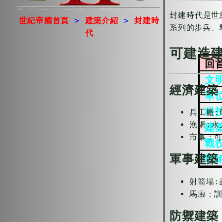
封建時代是世
世紀帝國首頁
>
建築介紹
>
封建時
系列的步兵、
代
可建造
回
文
經濟建築
單
科
兵工廠:
漁網:水
建
市集：
戰
軍事建築
戰
射箭場:
馬廄：
防禦建築