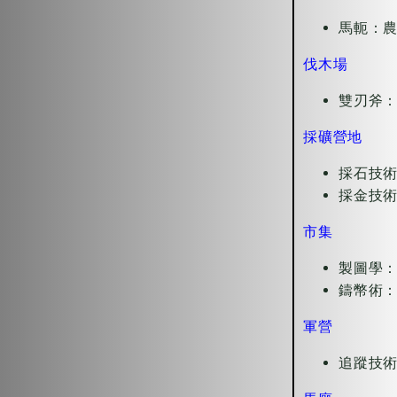
馬軛：農
伐木場
雙刃斧：
採礦營地
採石技術
採金技術
市集
製圖學
鑄幣術：
軍營
追蹤技術