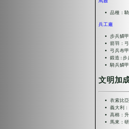
馬廄
品種：騎
兵工廠
步兵鱗甲
箭羽：弓
弓兵布甲
鍛造:步
騎兵鱗甲
文明加
衣索比亞
義大利：
高棉：
馬來：研