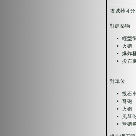
攻城器可分
對建築物
輕型
火砲
爆炸
投石
對單位
投石
弩砲
火砲
風琴
弩砲