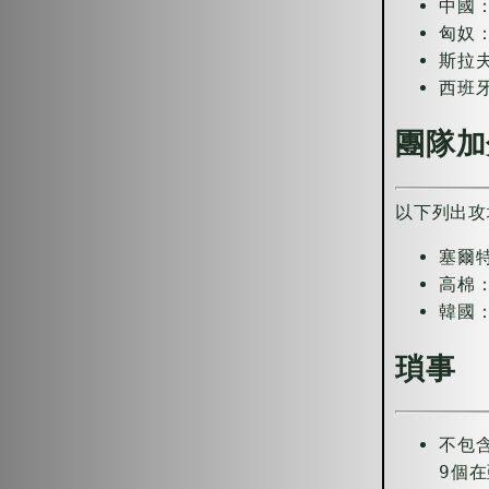
中國：
匈奴：
斯拉
西班
團隊加
以下列出攻
塞爾
高棉
韓國
瑣事
不包
9個