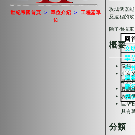
攻城武器能
世紀帝國首頁
>
單位介紹
>
工程器單
及遠程的攻
位
除了衝撞車
回
概要
文
單
像船
科
所有
建
昂貴
戰
要訓
攻城
戰
巨型
具有
分類